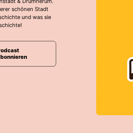
tenstadt & Drumherum.
serer schönen Stadt
schichte und was sie
schichte!
Podcast
abonnieren