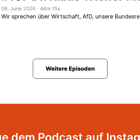
08. June 2026
‧
46m 15s
Wir sprechen über Wirtschaft, AfD, unsere Bundesre
Weitere Episoden
ge dem Podcast auf Insta