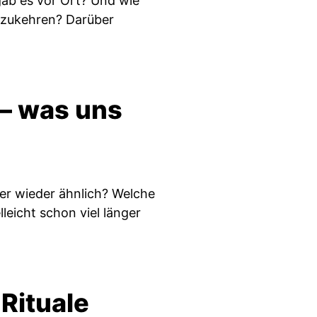
ab es vor Ort? Und wie
ckzukehren? Darüber
– was uns
er wieder ähnlich? Welche
leicht schon viel länger
Rituale