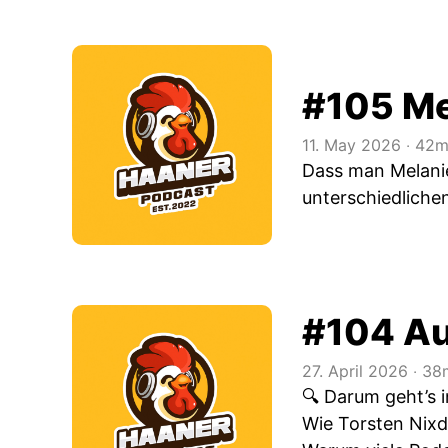
#105 Me
11. May 2026
‧
42m
Dass man Melanie 
unterschiedliche
#104 Au
27. April 2026
‧
38m
🔍 Darum geht’s i
Wie Torsten Nix