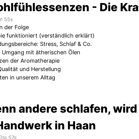
hlfühlessenzen - Die Kraf
 55s
n der Folge
 funktioniert (verständlich erklärt)
ngsbereiche: Stress, Schlaf & Co.
m Umgang mit ätherischen Ölen
nzen der Aromatherapie
ualität und Herstellung
ten in unserem Alltag
nn andere schlafen, wird
Handwerk in Haan
7m 57s