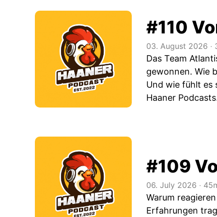
#110 Vo
03. August 2026
‧
3
Das Team Atlanti
gewonnen. Wie be
Und wie fühlt es
Haaner Podcasts
#109 Vo
06. July 2026
‧
45m
Warum reagieren 
Erfahrungen trage