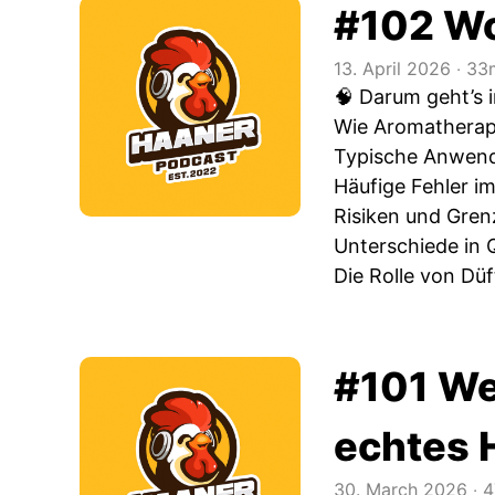
#102 Wo
13. April 2026
‧
33m
🧠 Darum geht’s i
Wie Aromatherapie
Typische Anwendu
Häufige Fehler i
Risiken und Gre
Unterschiede in Q
Die Rolle von Düf
#101 We
echtes 
30. March 2026
‧
4