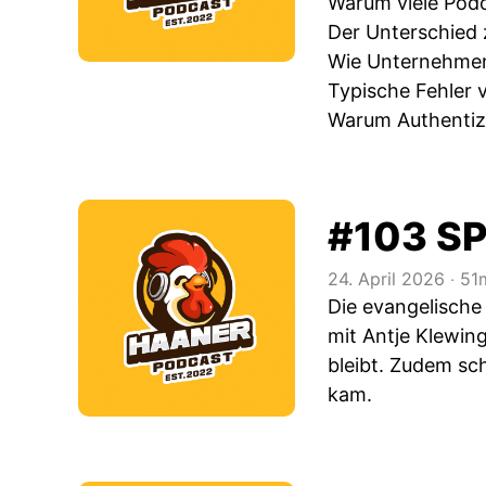
Warum viele Pod
Der Unterschied 
Wie Unternehmen
Typische Fehler 
Warum Authentizit
#103 SP
24. April 2026
‧
51
Die evangelische
mit Antje Klewin
bleibt. Zudem sc
kam.