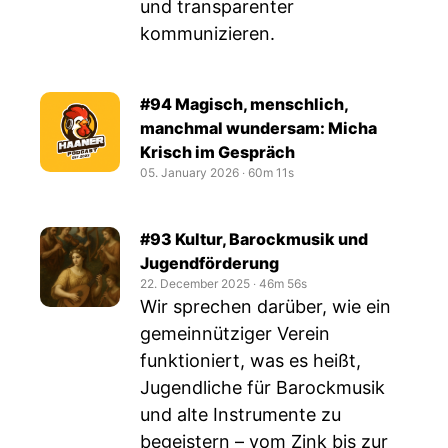
und transparenter
kommunizieren.
#94 Magisch, menschlich,
manchmal wundersam: Micha
Krisch im Gespräch
05. January 2026
‧
60m 11s
#93 Kultur, Barockmusik und
Jugendförderung
22. December 2025
‧
46m 56s
Wir sprechen darüber, wie ein
gemeinnütziger Verein
funktioniert, was es heißt,
Jugendliche für Barockmusik
und alte Instrumente zu
begeistern – vom Zink bis zur