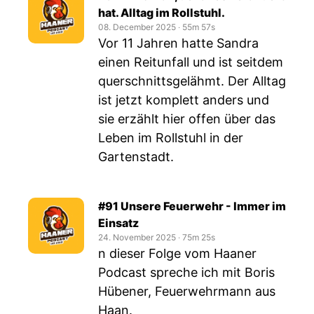
hat. Alltag im Rollstuhl.
08. December 2025
‧
55m 57s
Vor 11 Jahren hatte Sandra
einen Reitunfall und ist seitdem
querschnittsgelähmt. Der Alltag
ist jetzt komplett anders und
sie erzählt hier offen über das
Leben im Rollstuhl in der
Gartenstadt.
#91 Unsere Feuerwehr - Immer im
Einsatz
24. November 2025
‧
75m 25s
n dieser Folge vom Haaner
Podcast spreche ich mit Boris
Hübener, Feuerwehrmann aus
Haan.