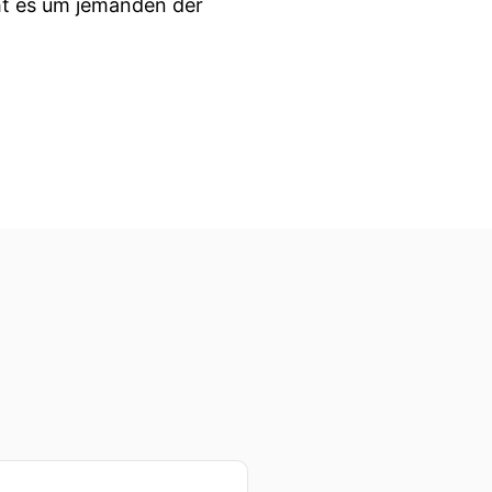
ht es um jemanden der
ht als nettes Hobby
r knallharte
 heute in dieser Folge
hnik nicht alles ist und
ndert drei schon seit vier