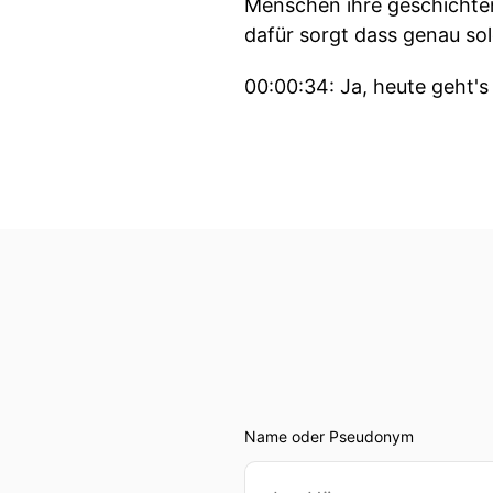
Menschen ihre geschichte
dafür sorgt dass genau so
00:00:34: Ja, heute geht's
00:00:35: Mein Gast betre
sondern als echtes Werkze
Kundengewinn.
00:00:46: und das muss m
00:00:47: Und während ich h
jemand gegenüber der gena
00:00:57: Wir sprechen dar
weshalb viele Formate sch
Name oder Pseudonym
00:01:06: Und ich bin ehrl