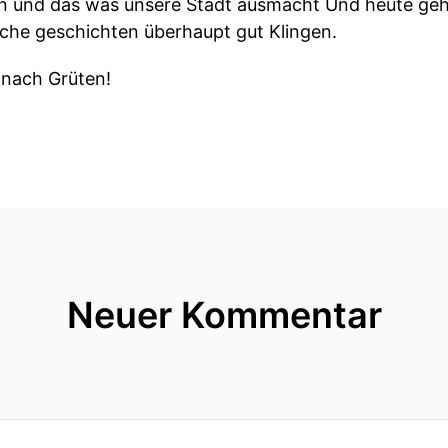
n und das was unsere Stadt ausmacht Und heute ge
lche geschichten überhaupt gut Klingen.
 nach Grüten!
ibt ein eigenes Podcaststudio, denkt den Podcast nic
ug für Sichtbarkeit, Vertrauen und manchmal auch fü
an schon so sagen.
ier also seit Jahren fröhlich ins Mikro rede sitzt mir
u weiß was ich dabei alles falsch mache.
Neuer Kommentar
über wie man ein Podcast richtig aufzieht, warum Tec
eitern bevor sie überhaupt eine Chance hatten.
ich gesagt froh und dankbar dass ich hier mit Folge hu