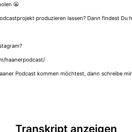
holen 😬
dcastprojekt produzieren lassen? Dann findest Du hi
nstagram?
om/haanerpodcast/
aaner Podcast kommen möchtest, dann schreibe mir 
Transkript anzeigen